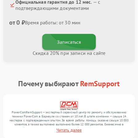
Официальная гарантия до 12 мес.
— с
подтверждающими документами
от 0 ₽
Время работы: от 30 мин
Записаться
Скидка 20% при записи на сайте
Почему выбирают
RemSupport
PowerComRemSupport — экспертный сервисный центр по ремонту и обслуживанию
техники PowerCom в Барнауле со стажем от 10 лет. В штате компании — свыше 14
мастеров с подтвержденным опытом. За время работы помощь оказана свыше 10 000
клиентов, а также выполнено выполнено более 12 000 ремонтов. Ежемесячно в
сервисный центр поступает более 300 обращений, включая , , . Мы выполняем ремонт
Читать далее
различного уровня сложности и предлагаем стабильный уровень сервиса благодаря
использованию современного оборудования.