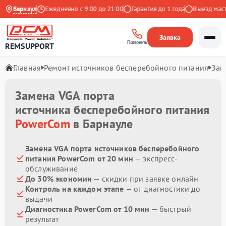
 на Яндекс
Барнаул
Ежедневно с 9:00 до 21:00
Гарантия до 1 года
Выезд мастер
Заявка
Позвонить
REMSUPPORT
Главная
Ремонт источников бесперебойного питания
Зам
Замена VGA порта
источника бесперебойного питания
PowerCom
в Барнауле
Замена VGA порта источников бесперебойного
питания PowerCom от 20 мин
— экспресс-
обслуживание
До 30% экономии
— скидки при заявке онлайн
Контроль на каждом этапе
— от диагностики до
выдачи
Диагностика PowerCom от 10 мин
— быстрый
результат