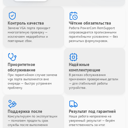
Контроль качества
Чёткие обязательства
Замена VGA порта проходит
Работа PowerCom RemSupport
многоэтапную проверку —
сопровождается прописанными
исключаем недоработки и
гарантийными условиями — без
повторные сбои.
размытых формулировок.
Приоритетное
Надёжные
обслуживание
комплектующие
При гарантийном случае замена
В рамках обслуживания
vga порта выполняется вне
применяем проверенные детали
очереди — быстро устраняем
— для стабильной работы
проблему.
устройства.
Поддержка после
Результат под гарантией
Консультируем по эксплуатации
Наша работа направлена на
— помогаем продлить срок
уверенный результат — берём
службы после выполнения
ответственность за итог.