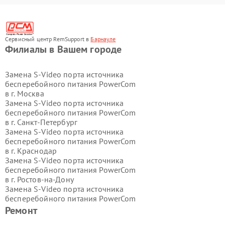
Сервисный центр RemSupport в
Барнауле
Филиалы в Вашем городе
Замена S-Video порта источника
бесперебойного питания PowerCom
в г.
Москва
Замена S-Video порта источника
бесперебойного питания PowerCom
в г.
Санкт-Петербург
Замена S-Video порта источника
бесперебойного питания PowerCom
в г.
Краснодар
Замена S-Video порта источника
бесперебойного питания PowerCom
в г.
Ростов-на-Дону
Замена S-Video порта источника
бесперебойного питания PowerCom
в г.
Нижний Новгород
Ремонт
Замена S-Video порта источника