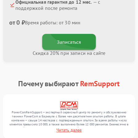
Официальная гарантия до 12 мес.
— с
поддержкой после ремонта
от 0 ₽
Время работы: от 30 мин
Записаться
Скидка 20% при записи на сайте
Почему выбирают
RemSupport
PowerComRemSupport — экспертный сервисный центр по ремонту и обслуживанию
техники PowerCom в Барнауле с более чем десятилетним опытом работы. В штате
компании — свыше 14 мастеров с подтвержденным опытом. За время работы число
клиентов превысило 10 000, а также выполнено более 12 000 ремонтов. Ежемесячно в
сервисный центр поступает более 300 обращений, включая , , . Мы выполняем ремонт
Читать далее
различного уровня сложности и предлагаем стабильный уровень сервиса благодаря
опыту команды.