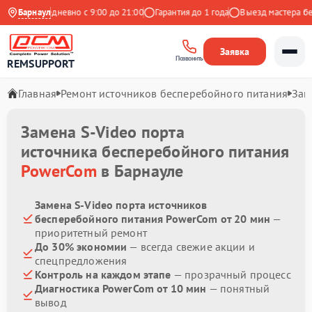
декс
Барнаул
Ежедневно с 9:00 до 21:00
Гарантия до 1 года
Выезд мастера бесп
Заявка
Позвонить
REMSUPPORT
Главная
Ремонт источников бесперебойного питания
Зам
Замена S-Video порта
источника бесперебойного питания
PowerCom
в Барнауле
Замена S-Video порта источников
бесперебойного питания PowerCom от 20 мин
—
приоритетный ремонт
До 30% экономии
— всегда свежие акции и
спецпредложения
Контроль на каждом этапе
— прозрачный процесс
Диагностика PowerCom от 10 мин
— понятный
вывод