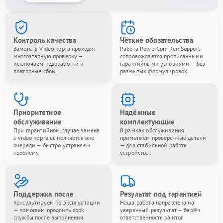
Контроль качества
Чёткие обязательства
Замена S-Video порта проходит
Работа PowerCom RemSupport
многоэтапную проверку —
сопровождается прописанными
исключаем недоработки и
гарантийными условиями — без
повторные сбои.
размытых формулировок.
Приоритетное
Надёжные
обслуживание
комплектующие
При гарантийном случае замена
В рамках обслуживания
s-video порта выполняется вне
применяем проверенные детали
очереди — быстро устраняем
— для стабильной работы
проблему.
устройства.
Поддержка после
Результат под гарантией
Консультируем по эксплуатации
Наша работа направлена на
— помогаем продлить срок
уверенный результат — берём
службы после выполнения
ответственность за итог.