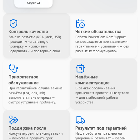
сервиса
Контроль качества
Чёткие обязательства
Замена разъёма (RCA, jack, USB)
Работа PowerCom RemSupport
проходит многоэтапную
сопровождается прописанными
проверку — исключаем
гарантийными условиями — без
недоработки и повторные сбои.
размытых формулировок.
Приоритетное
Надёжные
обслуживание
комплектующие
При гарантийном случае замена
В рамках обслуживания
разъёма (rca, jack, usb)
применяем проверенные детали
выполняется вне очереди —
— для стабильной работы
быстро устраняем проблему.
устройства.
Поддержка после
Результат под гарантией
Консультируем по эксплуатации
Наша работа направлена на
— помогаем продлить срок
уверенный результат — берём