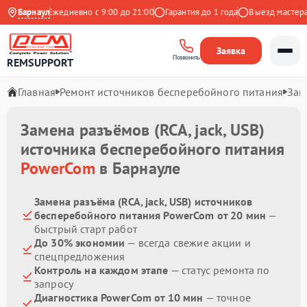
 Яндекс
Барнаул
Ежедневно с 9:00 до 21:00
Гарантия до 1 года
Выезд мастера б
Заявка
Позвонить
REMSUPPORT
Главная
Ремонт источников бесперебойного питания
Зам
Замена разъёмов (RCA, jack, USB)
источника бесперебойного питания
PowerCom
в Барнауле
Замена разъёма (RCA, jack, USB) источников
бесперебойного питания PowerCom от 20 мин
—
быстрый старт работ
До 30% экономии
— всегда свежие акции и
спецпредложения
Контроль на каждом этапе
— статус ремонта по
запросу
Диагностика PowerCom от 10 мин
— точное