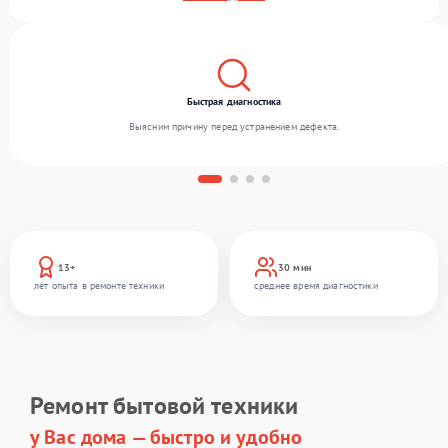
выполняем ремонт различного уровня сложности и предлагаем стабильный уровень
сервиса благодаря отлаженным процессам ремонта.
Быстрая диагностика
Выясним причину перед устранением дефекта.
13+
30 мин
лет опыта в ремонте техники
среднее время диагностики
Ремонт бытовой техники
у Вас дома — быстро и удобно