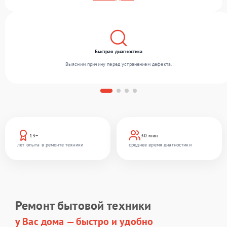
поломки любой сложности и предлагаем стабильный уровень сервиса благодаря
квалификации мастеров.
Быстрая диагностика
Выясним причину перед устранением дефекта.
13+
30 мин
лет опыта в ремонте техники
среднее время диагностики
Ремонт бытовой техники
у Вас дома — быстро и удобно