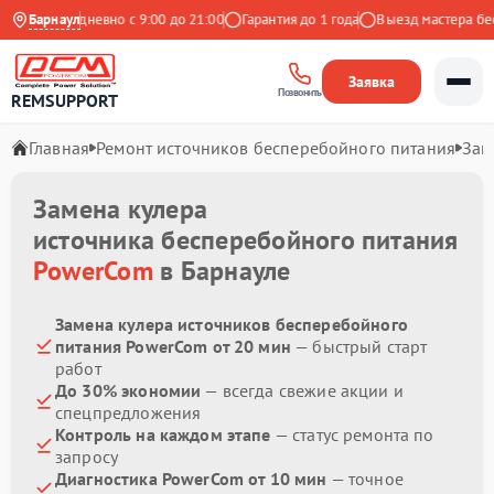
екс
Барнаул
Ежедневно с 9:00 до 21:00
Гарантия до 1 года
Выезд мастера беспл
Заявка
Позвонить
REMSUPPORT
Главная
Ремонт источников бесперебойного питания
Зам
Замена кулера
источника бесперебойного питания
PowerCom
в Барнауле
Замена кулера источников бесперебойного
питания PowerCom от 20 мин
— быстрый старт
работ
До 30% экономии
— всегда свежие акции и
спецпредложения
Контроль на каждом этапе
— статус ремонта по
запросу
Диагностика PowerCom от 10 мин
— точное