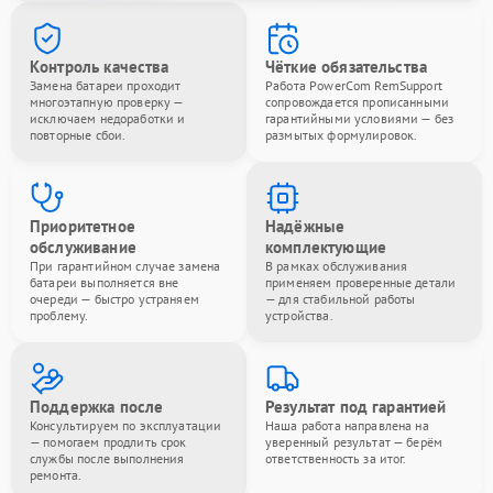
Контроль качества
Чёткие обязательства
Замена батареи проходит
Работа PowerCom RemSupport
многоэтапную проверку —
сопровождается прописанными
исключаем недоработки и
гарантийными условиями — без
повторные сбои.
размытых формулировок.
Приоритетное
Надёжные
обслуживание
комплектующие
При гарантийном случае замена
В рамках обслуживания
батареи выполняется вне
применяем проверенные детали
очереди — быстро устраняем
— для стабильной работы
проблему.
устройства.
Поддержка после
Результат под гарантией
Консультируем по эксплуатации
Наша работа направлена на
— помогаем продлить срок
уверенный результат — берём
службы после выполнения
ответственность за итог.
ремонта.