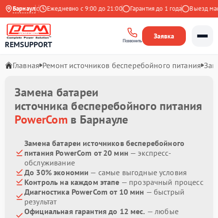
9 на Яндекс
Барнаул
Ежедневно с 9:00 до 21:00
Гарантия до 1 года
Выезд масте
Заявка
Позвонить
REMSUPPORT
Главная
Ремонт источников бесперебойного питания
Зам
Замена батареи
источника бесперебойного питания
PowerCom
в Барнауле
Замена батареи источников бесперебойного
питания PowerCom от 20 мин
— экспресс-
обслуживание
До 30% экономии
— самые выгодные условия
Контроль на каждом этапе
— прозрачный процесс
Диагностика PowerCom от 10 мин
— быстрый
результат
Официальная гарантия до 12 мес.
— любые