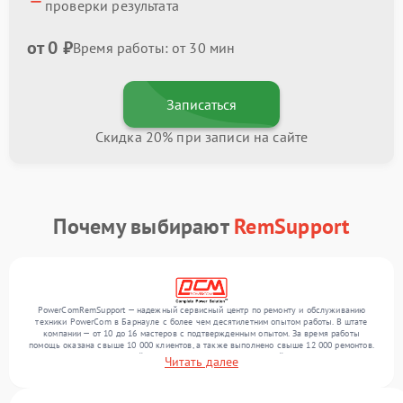
проверки результата
от 0 ₽
Время работы: от 30 мин
Записаться
Скидка 20% при записи на сайте
Почему выбирают
RemSupport
PowerComRemSupport — надежный сервисный центр по ремонту и обслуживанию
техники PowerCom в Барнауле с более чем десятилетним опытом работы. В штате
компании — от 10 до 16 мастеров с подтвержденным опытом. За время работы
помощь оказана свыше 10 000 клиентов, а также выполнено свыше 12 000 ремонтов.
Ежемесячно в сервисный центр поступает более 300 устройств, включая , , . Мы
Читать далее
выполняем ремонт различного уровня сложности и гарантируем высокое качество
обслуживания благодаря квалификации мастеров.