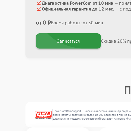
Диагностика PowerCom от 10 мин
— поня
Официальная гарантия до 12 мес.
— с под
от 0 ₽
Время работы: от 30 мин
Записаться
Скидка 20% пр
П
PowerComRemSupport — надежный сервисный центр по ремон
время работы обслужено более 10 000 клиентов, а также в
сложности и поддерживаем высокий стандарт качества бла