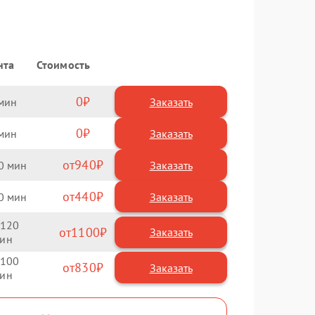
нта
Стоимость
0
Заказать
0
Заказать
940
0
440
0
120
1100
100
830