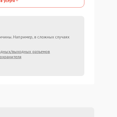
се услуги
ричины. Например, в сложных случаях
одных/выходных разъемов
охранителя