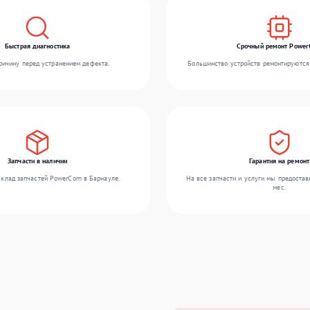
Быстрая диагностика
Срочный ремонт Powe
ичину перед устранением дефекта.
Большинство устройств ремонтируются 
Запчасти в наличии
Гарантия на ремонт
клад запчастей PowerCom в Барнауле.
На все запчасти и услуги мы предостав
мес.