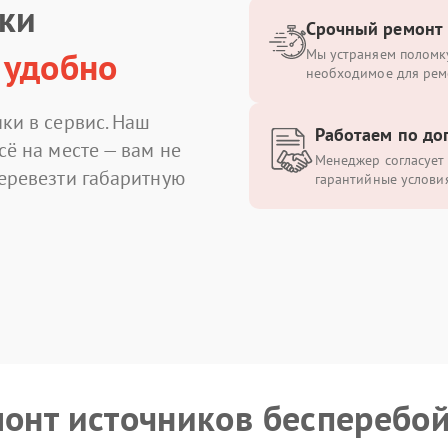
ики
Срочный ремонт
 удобно
Мы устраняем поломку
необходимое для рем
ки в сервис. Наш
Работаем по до
сё на месте — вам не
Менеджер согласует 
перевезти габаритную
гарантийные условия
монт источников бесперебо