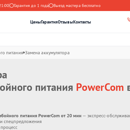
21:00
Гарантия до 1 года
Выезд мастера бесплатно
Цены
Гарантия
Отзывы
Контакты
го питания
Замена аккумулятора
ра
бойного питания
PowerCom
ебойного питания PowerCom от 20 мин
— экспресс-обслужива
 и спецпредложения
 процесс