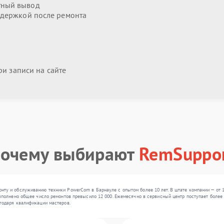
тный вывод
держкой после ремонта
и записи на сайте
очему выбирают
RemSuppo
ту и обслуживанию техники PowerCom в Барнауле с опытом более 10 лет. В штате компании — от 10
ыполнено общее число ремонтов превысило 12 000. Ежемесячно в сервисный центр поступает более 3
годаря квалификации мастеров.