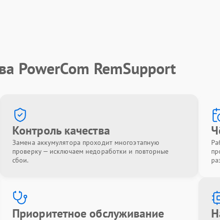
тва PowerCom RemSupport
Контроль качества
Ч
Замена аккумулятора проходит многоэтапную
Ра
проверку — исключаем недоработки и повторные
пр
сбои.
ра
Приоритетное обслуживание
Н