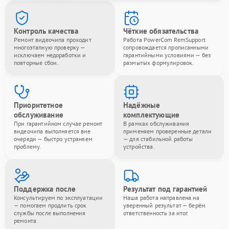
Контроль качества
Чёткие обязательства
Ремонт видеочипа проходит
Работа PowerCom RemSupport
многоэтапную проверку —
сопровождается прописанными
исключаем недоработки и
гарантийными условиями — без
повторные сбои.
размытых формулировок.
Приоритетное
Надёжные
обслуживание
комплектующие
При гарантийном случае ремонт
В рамках обслуживания
видеочипа выполняется вне
применяем проверенные детали
очереди — быстро устраняем
— для стабильной работы
проблему.
устройства.
Поддержка после
Результат под гарантией
Консультируем по эксплуатации
Наша работа направлена на
— помогаем продлить срок
уверенный результат — берём
службы после выполнения
ответственность за итог.
ремонта.