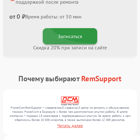
поддержкой после ремонта
от 0 ₽
Время работы: от 30 мин
Записаться
Скидка 20% при записи на сайте
Почему выбирают
RemSupport
PowerComRemSupport — современный сервисный центр по ремонту и обслуживанию
техники PowerCom в Барнауле с более чем десятилетним опытом работы. В штате
компании — порядка 18 инженеров с подтвержденным опытом. За время работы к нам
обратились более 10 000 клиентов, а также выполнено более 12 000 ремонтов.
Ежемесячно в сервисный центр поступает более 300 устройств, включая , , . Мы
Читать далее
работаем с широким спектром неисправностей и гарантируем высокое качество
обслуживания благодаря опыту команды.