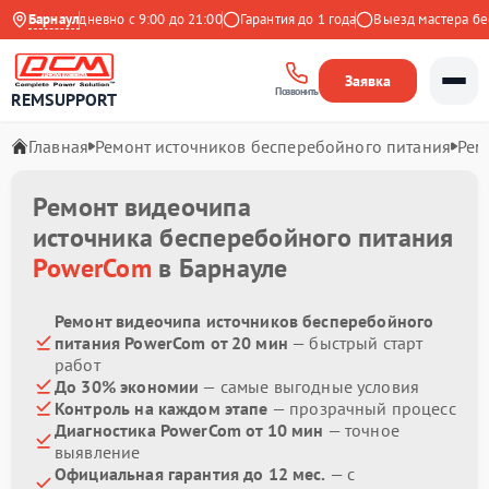
екс
Барнаул
Ежедневно с 9:00 до 21:00
Гарантия до 1 года
Выезд мастера бесп
Заявка
Позвонить
REMSUPPORT
Главная
Ремонт источников бесперебойного питания
Рем
Ремонт видеочипа
источника бесперебойного питания
PowerCom
в Барнауле
Ремонт видеочипа источников бесперебойного
питания PowerCom от 20 мин
— быстрый старт
работ
До 30% экономии
— самые выгодные условия
Контроль на каждом этапе
— прозрачный процесс
Диагностика PowerCom от 10 мин
— точное
выявление
Официальная гарантия до 12 мес.
— с