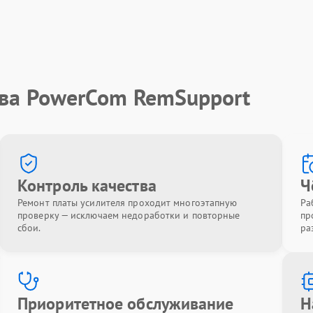
тва PowerCom RemSupport
Контроль качества
Ч
Ремонт платы усилителя проходит многоэтапную
Ра
проверку — исключаем недоработки и повторные
пр
сбои.
ра
Приоритетное обслуживание
Н