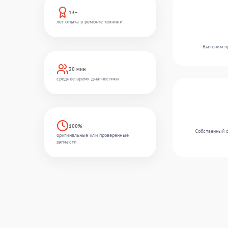
13+
лет опыта в ремонте техники
Выясним пр
30 мин
среднее время диагностики
100%
Собственный с
оригинальные или проверенные
запчасти