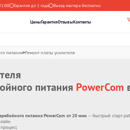
21:00
Гарантия до 1 года
Выезд мастера бесплатно
Цены
Гарантия
Отзывы
Контакты
го питания
Ремонт платы усилителя
теля
бойного питания
PowerCom
перебойного питания PowerCom от 20 мин
— быстрый старт ра
нлайн
 процесс