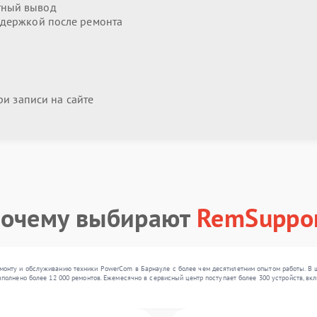
тный вывод
держкой после ремонта
и записи на сайте
очему выбирают
RemSuppo
онту и обслуживанию техники PowerCom в Барнауле с более чем десятилетним опытом работы. В 
полнено более 12 000 ремонтов. Ежемесячно в сервисный центр поступает более 300 устройств, вкл