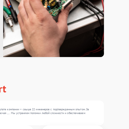
rt
штате компании — свыше 22 инженеров с подтвержденным опытом. За
ючая , , . Мы устраняем поломки любой сложности и обеспечиваем