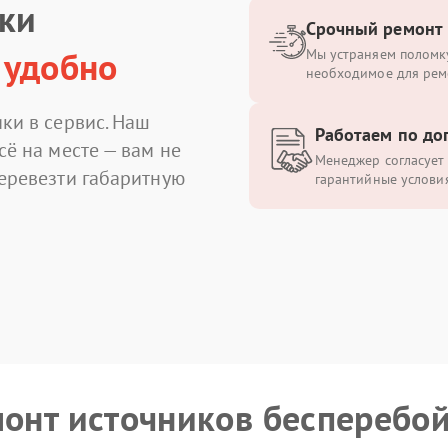
ики
Срочный ремонт
 удобно
Мы устраняем поломку
необходимое для рем
ки в сервис. Наш
Работаем по до
сё на месте — вам не
Менеджер согласует 
перевезти габаритную
гарантийные условия
монт источников бесперебо