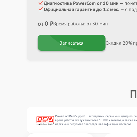
Диагностика PowerCom от 10 мин
— поня
Официальная гарантия до 12 мес.
— с под
от 0 ₽
Время работы: от 30 мин
Записаться
Скидка 20% пр
П
PowerComRemSupport — экспертный сервисный центр по рем
время работы обслужено более 10 000 клиентов, а также вы
надежный результат благодаря квалификации мастеров.