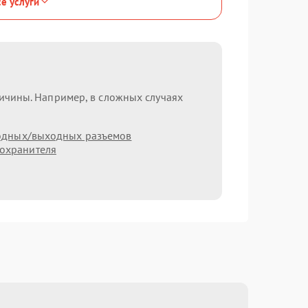
се услуги
ричины. Например, в сложных случаях
одных/выходных разъемов
охранителя