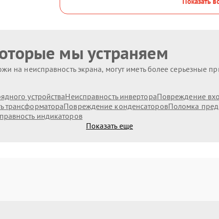
Показать в
которые мы устраняем
жи на неисправность экрана, могут иметь более серьезные п
ядного устройства
Неисправность инвертора
Повреждение вх
ь трансформатора
Повреждение конденсаторов
Поломка пред
правность индикаторов
Показать еще