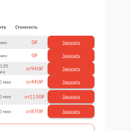
нта
Стоимость
0
Заказать
0
Заказать
120
940
440
0
1100
0
830
0