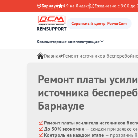
Барнаул
4.9 на Яндекс
Ежедневно с 9:00 до 
Сервисный центр PowerCom
REMSUPPORT
Компьютерные комплектующие
Главная
Ремонт источников бесперебойно
Ремонт платы усили
источника беспере
Барнауле
Ремонт платы усилителя источников бес
До 30% экономии
— скидки при заявке о
Контроль на каждом этапе
— прозрачный