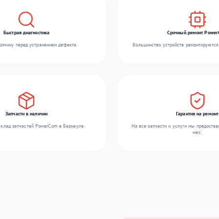
Быстрая диагностика
Срочный ремонт Powe
ичину перед устранением дефекта.
Большинство устройств ремонтируются 
Запчасти в наличии
Гарантия на ремонт
клад запчастей PowerCom в Барнауле.
На все запчасти и услуги мы предостав
мес.