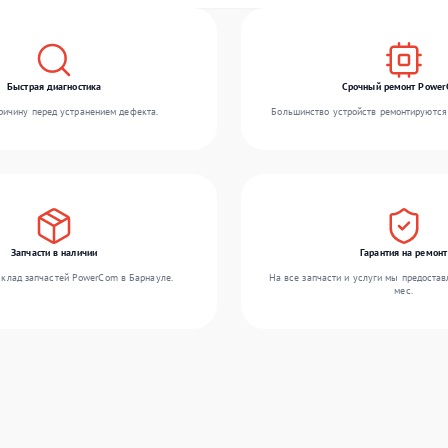
Быстрая диагностика
Срочный ремонт Powe
ичину перед устранением дефекта.
Большинство устройств ремонтируются 
Запчасти в наличии
Гарантия на ремонт
клад запчастей PowerCom в Барнауле.
На все запчасти и услуги мы предостав
мес.