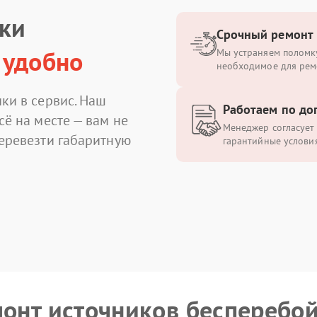
ики
Срочный ремонт
 удобно
Мы устраняем поломку
необходимое для рем
ки в сервис. Наш
Работаем по до
сё на месте — вам не
Менеджер согласует 
перевезти габаритную
гарантийные условия
монт источников бесперебо