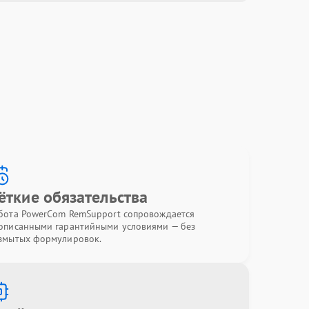
ёткие обязательства
бота PowerCom RemSupport сопровождается
описанными гарантийными условиями — без
змытых формулировок.