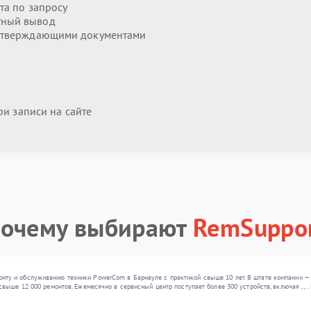
та по запросу
тный вывод
дтверждающими документами
и записи на сайте
очему выбирают
RemSuppo
ту и обслуживанию техники PowerCom в Барнауле с практикой свыше 10 лет. В штате компании — 
свыше 12 000 ремонтов. Ежемесячно в сервисный центр поступает более 300 устройств, включая , ,