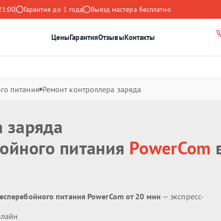
21:00
Гарантия до 1 года
Выезд мастера бесплатно
Цены
Гарантия
Отзывы
Контакты
го питания
Ремонт контроллера заряда
а заряда
бойного питания
PowerCom
бесперебойного питания PowerCom от 20 мин
— экспресс-
нлайн