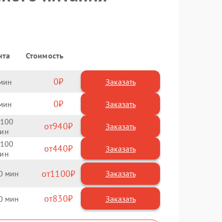
нта
Стоимость
0
Заказать
0
Заказать
100
940
100
440
1100
0
830
0