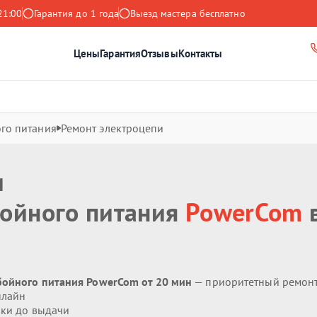
21:00
Гарантия до 1 года
Выезд мастера бесплатно
Цены
Гарантия
Отзывы
Контакты
го питания
Ремонт электроцепи
и
бойного питания
PowerCom
бойного питания PowerCom от 20 мин
— приоритетный ремон
нлайн
ики до выдачи