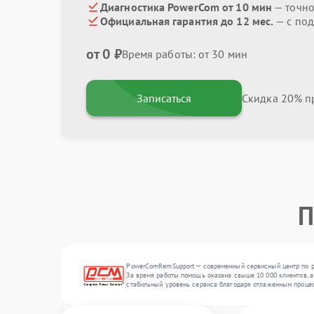
Диагностика PowerCom от 10 мин
— точно
Официальная гарантия до 12 мес.
— с по
от 0 ₽
Время работы: от 30 мин
Записаться
Скидка 20% пр
П
PowerComRemSupport — современный сервисный центр по ре
За время работы помощь оказана свыше 10 000 клиентов, а
стабильный уровень сервиса благодаря отлаженным процес