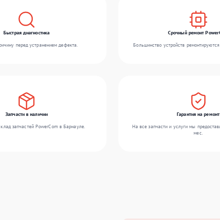
Быстрая диагностика
Срочный ремонт Powe
ичину перед устранением дефекта.
Большинство устройств ремонтируются 
Запчасти в наличии
Гарантия на ремонт
клад запчастей PowerCom в Барнауле.
На все запчасти и услуги мы предостав
мес.