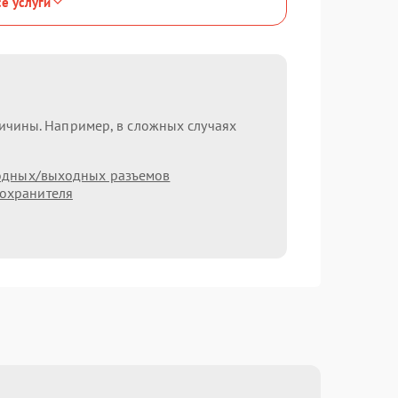
се услуги
ричины. Например, в сложных случаях
одных/выходных разъемов
охранителя