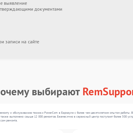
е выявление
дтверждающими документами
и записи на сайте
очему выбирают
RemSuppo
монту и обслуживанию техники PowerCom в Барнауле с более чем десятилетним опытом работы. В 
 также выполнено свыше 12 000 ремонтов. Ежемесячно в сервисный центр поступает более 300 устро
сам ремонта.