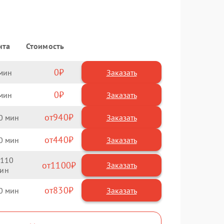
нта
Стоимость
0
Заказать
0
Заказать
940
0
440
0
110
1100
830
0