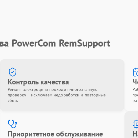
тва PowerCom RemSupport
Контроль качества
Ч
Ремонт электроцепи проходит многоэтапную
Ра
проверку — исключаем недоработки и повторные
пр
сбои.
ра
Приоритетное обслуживание
Н