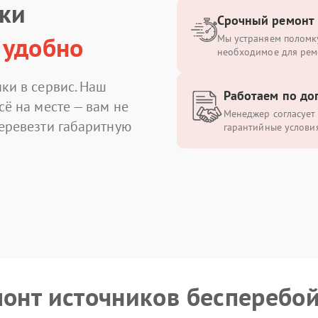
ики
Срочный ремонт
 удобно
Мы устраняем поломку
необходимое для рем
ки в сервис. Наш
Работаем по до
сё на месте — вам не
Менеджер согласует 
перевезти габаритную
гарантийные условия
монт источников бесперебо