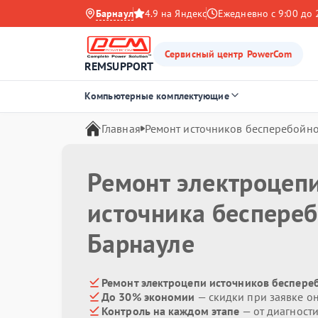
Барнаул
4.9 на Яндекс
Ежедневно с 9:00 до 
Сервисный центр PowerCom
REMSUPPORT
Компьютерные комплектующие
Главная
Ремонт источников бесперебойно
Ремонт электроцеп
источника беспере
Барнауле
Ремонт электроцепи источников беспере
До 30% экономии
— скидки при заявке о
Контроль на каждом этапе
— от диагност