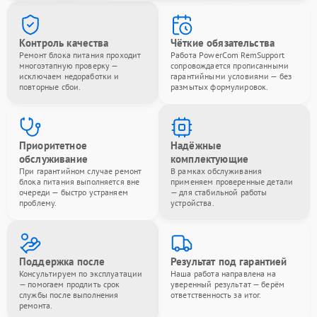
Контроль качества
Чёткие обязательства
Ремонт блока питания проходит
Работа PowerCom RemSupport
многоэтапную проверку —
сопровождается прописанными
исключаем недоработки и
гарантийными условиями — без
повторные сбои.
размытых формулировок.
Приоритетное
Надёжные
обслуживание
комплектующие
При гарантийном случае ремонт
В рамках обслуживания
блока питания выполняется вне
применяем проверенные детали
очереди — быстро устраняем
— для стабильной работы
проблему.
устройства.
Поддержка после
Результат под гарантией
Консультируем по эксплуатации
Наша работа направлена на
— помогаем продлить срок
уверенный результат — берём
службы после выполнения
ответственность за итог.
ремонта.