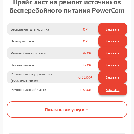
Прайс лист на ремонт источников
бесперебойного питания PowerCom
Бесплатная диагностика
0
Заказать
Выезд мастера
0
Заказать
Ремонт блока питания
940
Замена кулера
440
Ремонт платы управления
1100
(восстановление)
Ремонт силовой части
830
Показать все услуги