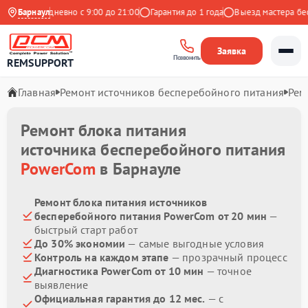
екс
Барнаул
Ежедневно с 9:00 до 21:00
Гарантия до 1 года
Выезд мастера беспл
Заявка
Позвонить
REMSUPPORT
Главная
Ремонт источников бесперебойного питания
Рем
Ремонт блока питания
источника бесперебойного питания
PowerCom
в Барнауле
Ремонт блока питания источников
бесперебойного питания PowerCom от 20 мин
—
быстрый старт работ
До 30% экономии
— самые выгодные условия
Контроль на каждом этапе
— прозрачный процесс
Диагностика PowerCom от 10 мин
— точное
выявление
Официальная гарантия до 12 мес.
— с