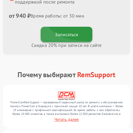
поддержкой после ремонта
от 940 ₽
Время работы: от 30 мин
Записаться
Скидка 20% при записи на сайте
Почему выбирают
RemSupport
PowerComRemSupport — проверенный сервисный центр по ремонту и обслуживанию
техники PowerCom в Барнауле с практикой свыше 10 лет. В штате компании — более
19 инженеров с профильной квалификацией. За время работы к нам обратились
более 10 000 клиентов, а также выполнено более 12 000 ремонтов. Ежемесячно в
сервисный центр поступает более 300 устройств, включая , , . Мы беремся за задачи
Читать далее
любой сложности и поддерживаем высокий стандарт качества благодаря
квалификации мастеров.