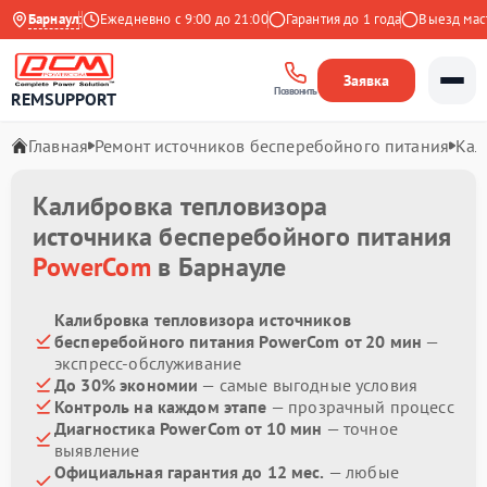
 на Яндекс
Барнаул
Ежедневно с 9:00 до 21:00
Гарантия до 1 года
Выезд мастер
Заявка
Позвонить
REMSUPPORT
Главная
Ремонт источников бесперебойного питания
Кал
Калибровка тепловизора
источника бесперебойного питания
PowerCom
в Барнауле
Калибровка тепловизора источников
бесперебойного питания PowerCom от 20 мин
—
экспресс-обслуживание
До 30% экономии
— самые выгодные условия
Контроль на каждом этапе
— прозрачный процесс
Диагностика PowerCom от 10 мин
— точное
выявление
Официальная гарантия до 12 мес.
— любые