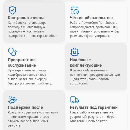
Контроль качества
Чёткие обязательства
Калибровка тепловизора
Работа PowerCom RemSupport
проходит многоэтапную
сопровождается прописанными
проверку — исключаем
гарантийными условиями — без
недоработки и повторные сбои.
размытых формулировок.
Приоритетное
Надёжные
обслуживание
комплектующие
При гарантийном случае
В рамках обслуживания
калибровка тепловизора
применяем проверенные детали
выполняется вне очереди —
— для стабильной работы
быстро устраняем проблему.
устройства.
Поддержка после
Результат под гарантией
Консультируем по эксплуатации
Наша работа направлена на
— помогаем продлить срок
уверенный результат — берём
службы после выполнения
ответственность за итог.
ремонта.